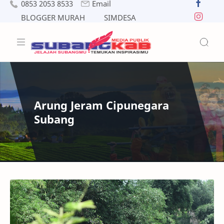
0853 2053 8533
Email
BLOGGER MURAH
SIMDESA
Arung Jeram Cipunegara
Subang